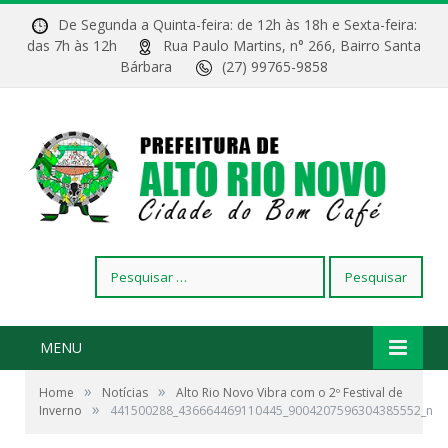
De Segunda a Quinta-feira: de 12h às 18h e Sexta-feira:
das 7h às 12h
Rua Paulo Martins, n° 266, Bairro Santa
Bárbara
(27) 99765-9858
Pesquisar
por:
MENU
»
»
Home
Notícias
Alto Rio Novo Vibra com o 2º Festival de
»
Inverno
441500288_436664469110445_9004207596304385552_n