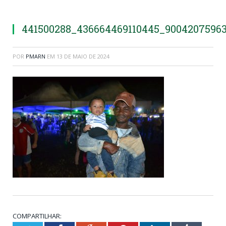
441500288_436664469110445_9004207596
POR
PMARN
EM
13 DE MAIO DE 2024
COMPARTILHAR: