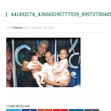
441492174_436665195777039_8997278048
POR
PMARN
EM
13 DE MAIO DE 2024
COMPARTILHAR: