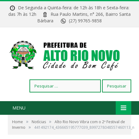
De Segunda a Quinta-feira: de 12h às 18h e Sexta-feira:
das 7h às 12h
Rua Paulo Martins, n° 266, Bairro Santa
Bárbara
(27) 99765-9858
Pesquisar
por:
MENU
»
»
Home
Notícias
Alto Rio Novo Vibra com o 2º Festival de
»
Inverno
441492174_436665195777039_8997278048557460113_n