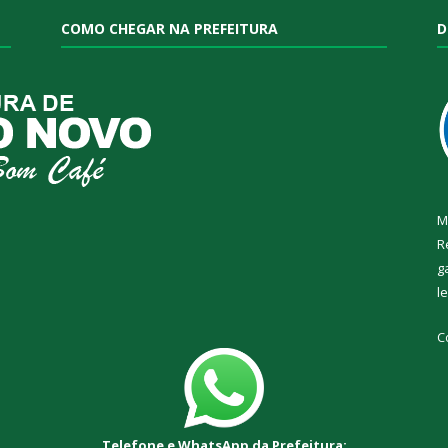
COMO CHEGAR NA PREFEITURA
D
M
R
g
l
C
Telefone e WhatsApp da Prefeitura: