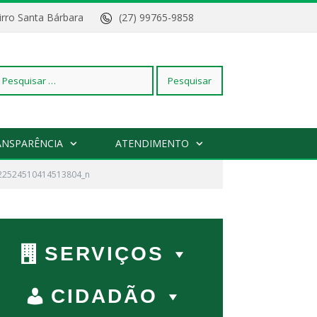
Bairro Santa Bárbara
(27) 99765-9858
squisar
ANSPARÊNCIA
ATENDIMENTO
22524510414513804_n
r:
SERVIÇOS
CIDADÃO