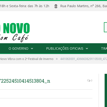
 18h e Sexta-feira: das 7h às 12h
Rua Paulo Martins, n° 266, 
Pe
O GOVERNO
PUBLICAÇÕES OFICIAIS
TR
»
 Novo Vibra com o 2º Festival de Inverno
441063001_436663829110509_47
po
722524510414513804_n
0