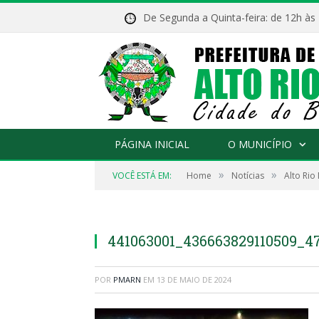
De Segunda a Quinta-feira: de 12h às
PÁGINA INICIAL
O MUNICÍPIO
»
»
VOCÊ ESTÁ EM:
Home
Notícias
Alto Rio
441063001_436663829110509_4
POR
PMARN
EM
13 DE MAIO DE 2024