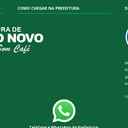
COMO CHEGAR NA PREFEITURA
D
M
R
g
l
C
Telefone e WhatsApp da Prefeitura: