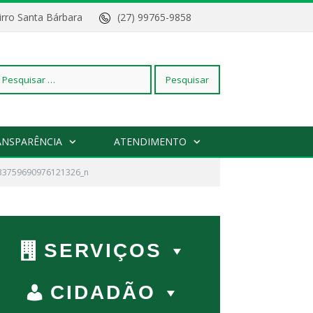
Bairro Santa Bárbara
(27) 99765-9858
squisar
ANSPARÊNCIA
ATENDIMENTO
33759690976121326_n
r:
SERVIÇOS
CIDADÃO