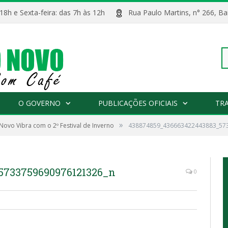
 18h e Sexta-feira: das 7h às 12h
Rua Paulo Martins, n° 266, 
Pe
O GOVERNO
PUBLICAÇÕES OFICIAIS
TR
»
 Novo Vibra com o 2º Festival de Inverno
438874859_436663422443883_57
po
5733759690976121326_n
0