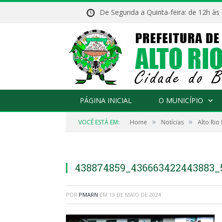
De Segunda a Quinta-feira: de 12h às
PÁGINA INICIAL
O MUNICÍPIO
»
»
VOCÊ ESTÁ EM:
Home
Notícias
Alto Rio
438874859_436663422443883_
POR
PMARN
EM
13 DE MAIO DE 2024