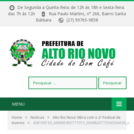
De Segunda a Quinta-feira: de 12h às 18h e Sexta-feira:
das 7h às 12h
Rua Paulo Martins, n° 266, Bairro Santa
Bárbara
(27) 99765-9858
Pesquisar
por:
MENU
»
»
Home
Notícias
Alto Rio Novo Vibra com o 2º Festival de
»
Inverno
438169130_436665455777013_3849820772500394338_n