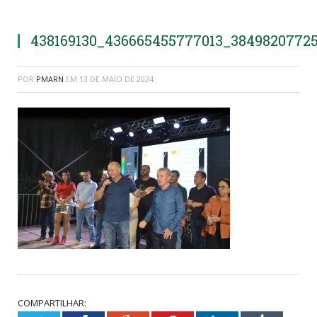
438169130_436665455777013_3849820772
POR
PMARN
EM
13 DE MAIO DE 2024
COMPARTILHAR: