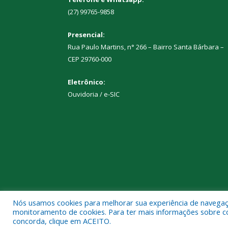
(27) 99765-9858
Presencial:
Rua Paulo Martins, n° 266 – Bairro Santa Bárbara –
CEP 29760-000
Eletrônico:
Ouvidoria
/
e-SIC
Nós usamos cookies para melhorar sua experiência de navegação
Todos os direitos reservados a Prefeitura Municipal
monitoramento de cookies. Para ter mais informações sobre como
concorda, clique em ACEITO.