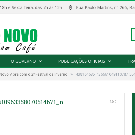
 18h e Sexta-feira: das 7h às 12h
Rua Paulo Martins, n° 266, 
Pe
O GOVERNO
PUBLICAÇÕES OFICIAIS
TR
»
 Novo Vibra com o 2º Festival de Inverno
438164635_436661049110787_55
po
510963358070514671_n
0