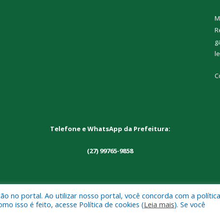
M
R
g
l
C
Telefone e WhatsApp da Prefeitura:
(27) 99765-9858
 no portal. Ao utilizar nosso portal, você concorda com a polític
 de Alto Rio Novo.
Mapa do Si
 isso é feito, acesse Política de cookies (
Leia mais
). Se você