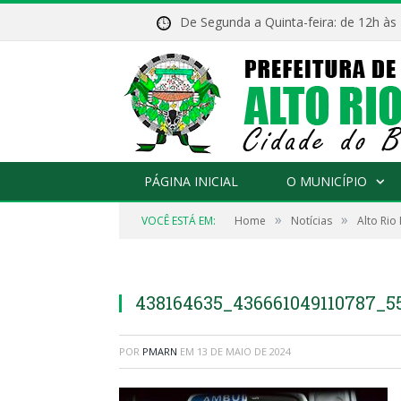
De Segunda a Quinta-feira: de 12h às
PÁGINA INICIAL
O MUNICÍPIO
»
»
VOCÊ ESTÁ EM:
Home
Notícias
Alto Rio
438164635_436661049110787_5
POR
PMARN
EM
13 DE MAIO DE 2024