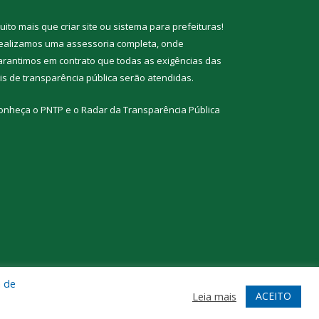
uito mais que
criar site
ou
sistema para prefeituras
!
ealizamos uma
assessoria
completa, onde
arantimos em contrato que todas as exigências das
eis de transparência pública
serão atendidas.
onheça o
PNTP
e o
Radar da Transparência Pública
a de
te
Acessar Área Administrativa
Acessar Webmail
ACEITO
Leia mais