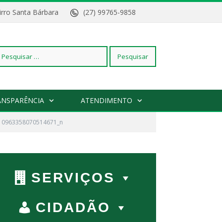
Bairro Santa Bárbara
(27) 99765-9858
squisar
ANSPARÊNCIA
ATENDIMENTO
10963358070514671_n
r:
SERVIÇOS
CIDADÃO