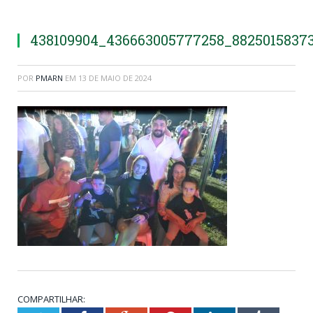
438109904_436663005777258_8825015837
POR
PMARN
EM
13 DE MAIO DE 2024
COMPARTILHAR: