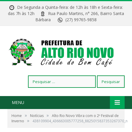
De Segunda a Quinta-feira: de 12h às 18h e Sexta-feira:
das 7h às 12h
Rua Paulo Martins, n° 266, Bairro Santa
Bárbara
(27) 99765-9858
Pesquisar
por:
MENU
»
»
Home
Notícias
Alto Rio Novo Vibra com o 2º Festival de
»
Inverno
438109904_436663005777258_8825015837353267370_n