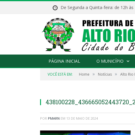
De Segunda a Quinta-feira: de 12h às
PÁGINA INICIAL
O MUNICÍPIO
»
»
VOCÊ ESTÁ EM:
Home
Notícias
Alto Rio
438100228_436665052443720_
POR
PMARN
EM
13 DE MAIO DE 2024