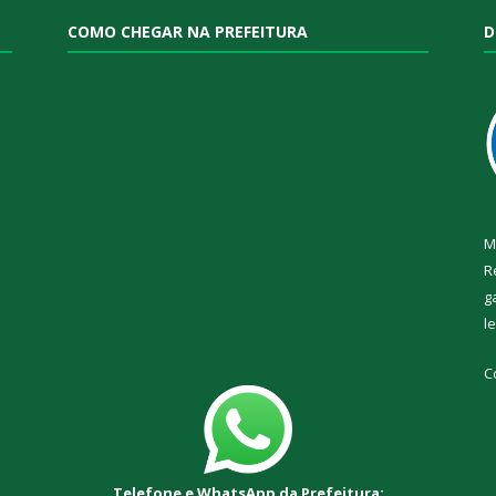
COMO CHEGAR NA PREFEITURA
D
M
R
g
l
C
Telefone e WhatsApp da Prefeitura: