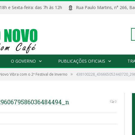
 18h e Sexta-feira: das 7h às 12h
Rua Paulo Martins, n° 266, 
Pe
O GOVERNO
PUBLICAÇÕES OFICIAIS
TR
»
 Novo Vibra com o 2º Festival de Inverno
438100228_436665052443720_29
po
2960679586036484494_n
0