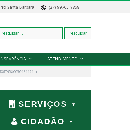
Bairro Santa Bárbara
(27) 99765-9858
squisar
ANSPARÊNCIA
ATENDIMENTO
60679586036484494_n
r:
SERVIÇOS
CIDADÃO