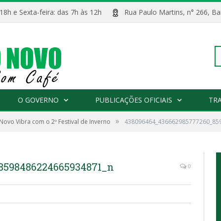
 18h e Sexta-feira: das 7h às 12h
Rua Paulo Martins, n° 266, 
Pe
O GOVERNO
PUBLICAÇÕES OFICIAIS
TR
»
 Novo Vibra com o 2º Festival de Inverno
438096464_436662985777260_85
po
8598486224665934871_n
0