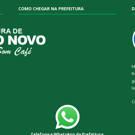
COMO CHEGAR NA PREFEITURA
D
M
R
g
l
C
Telefone e WhatsApp da Prefeitura: