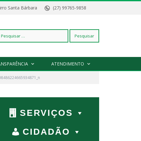
Bairro Santa Bárbara
(27) 99765-9858
squisar
ANSPARÊNCIA
ATENDIMENTO
98486224665934871_n
r:
SERVIÇOS
CIDADÃO