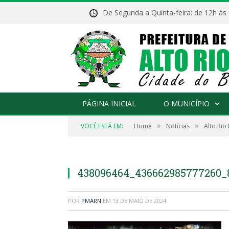
De Segunda a Quinta-feira: de 12h às
PÁGINA INICIAL
O MUNICÍPIO
»
»
VOCÊ ESTÁ EM:
Home
Notícias
Alto Rio
438096464_436662985777260_
POR
PMARN
EM
13 DE MAIO DE 2024