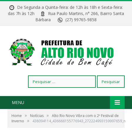
De Segunda a Quinta-feira: de 12h às 18h e Sexta-feira:
das 7h às 12h
Rua Paulo Martins, n° 266, Bairro Santa
Bárbara
(27) 99765-9858
Pesquisar
por:
MENU
»
»
Home
Notícias
Alto Rio Novo Vibra com o 2º Festival de
»
Inverno
438094114_436666155776943_272224993159997659_n