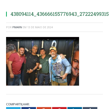
438094114_436666155776943_2722249931
POR
PMARN
EM
13 DE MAIO DE 2024
COMPARTILHAR: