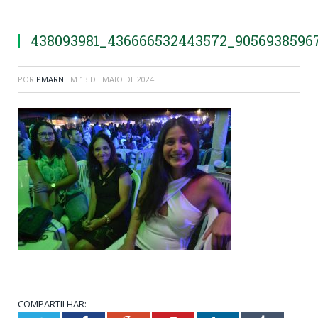
438093981_436666532443572_9056938596
POR
PMARN
EM
13 DE MAIO DE 2024
COMPARTILHAR: