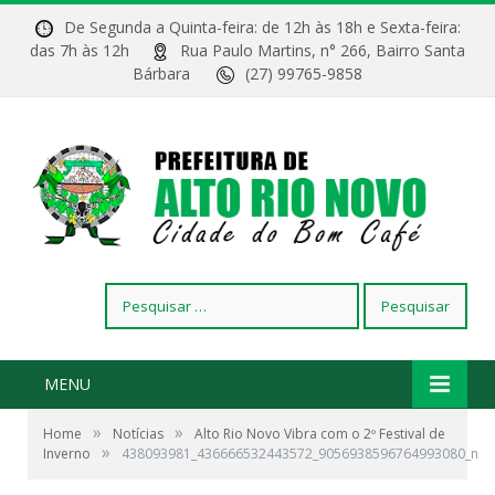
De Segunda a Quinta-feira: de 12h às 18h e Sexta-feira:
das 7h às 12h
Rua Paulo Martins, n° 266, Bairro Santa
Bárbara
(27) 99765-9858
Pesquisar
por:
MENU
»
»
Home
Notícias
Alto Rio Novo Vibra com o 2º Festival de
»
Inverno
438093981_436666532443572_9056938596764993080_n