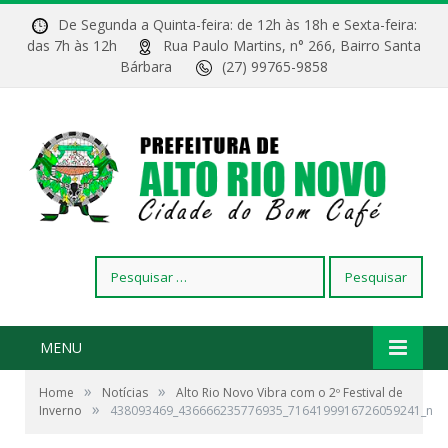
De Segunda a Quinta-feira: de 12h às 18h e Sexta-feira:
das 7h às 12h
Rua Paulo Martins, n° 266, Bairro Santa
Bárbara
(27) 99765-9858
Pesquisar
por:
MENU
»
»
Home
Notícias
Alto Rio Novo Vibra com o 2º Festival de
»
Inverno
438093469_436666235776935_7164199916726059241_n