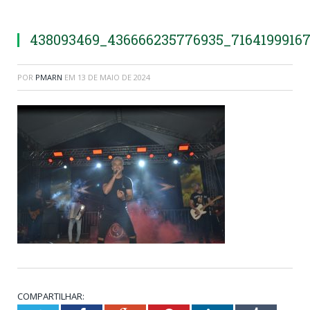
438093469_436666235776935_7164199916
POR
PMARN
EM
13 DE MAIO DE 2024
COMPARTILHAR: