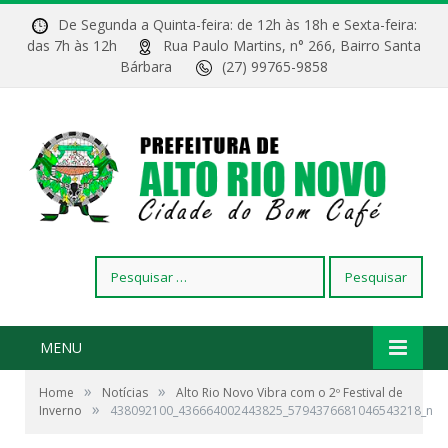
De Segunda a Quinta-feira: de 12h às 18h e Sexta-feira:
das 7h às 12h
Rua Paulo Martins, n° 266, Bairro Santa
Bárbara
(27) 99765-9858
Pesquisar
por:
MENU
»
»
Home
Notícias
Alto Rio Novo Vibra com o 2º Festival de
»
Inverno
438092100_436664002443825_5794376681046543218_n