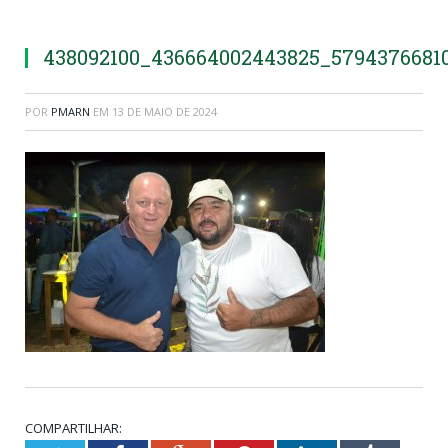
438092100_436664002443825_5794376681
POR
PMARN
EM
13 DE MAIO DE 2024
COMPARTILHAR: