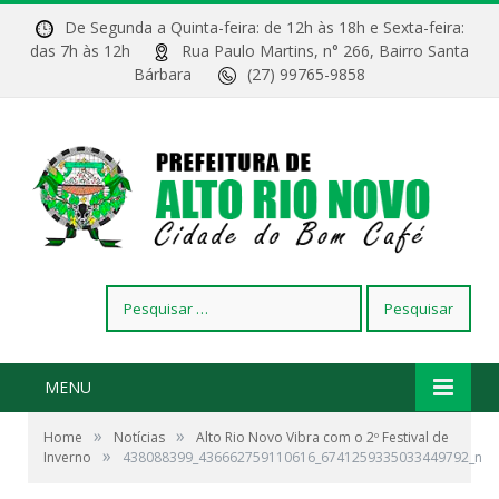
De Segunda a Quinta-feira: de 12h às 18h e Sexta-feira:
das 7h às 12h
Rua Paulo Martins, n° 266, Bairro Santa
Bárbara
(27) 99765-9858
Pesquisar
por:
MENU
»
»
Home
Notícias
Alto Rio Novo Vibra com o 2º Festival de
»
Inverno
438088399_436662759110616_6741259335033449792_n