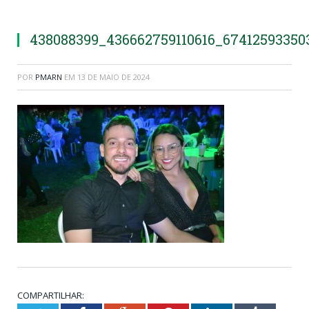
438088399_436662759110616_6741259335
POR
PMARN
EM
13 DE MAIO DE 2024
COMPARTILHAR: