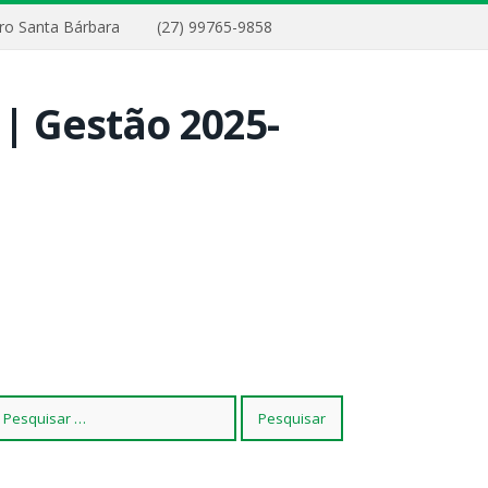
airro Santa Bárbara
(27) 99765-9858
squisar