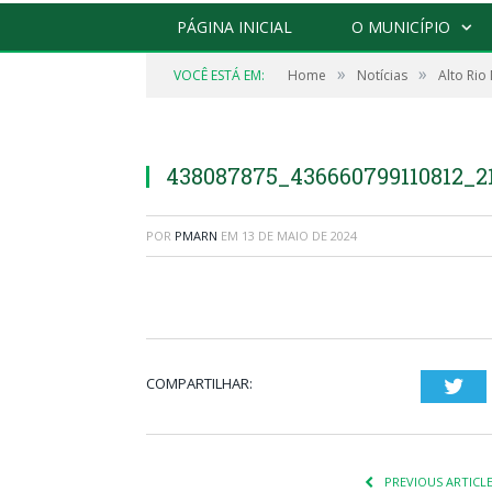
PÁGINA INICIAL
O MUNICÍPIO
»
»
VOCÊ ESTÁ EM:
Home
Notícias
Alto Rio
438087875_436660799110812_2
POR
PMARN
EM
13 DE MAIO DE 2024
COMPARTILHAR:
Twi
PREVIOUS ARTICL