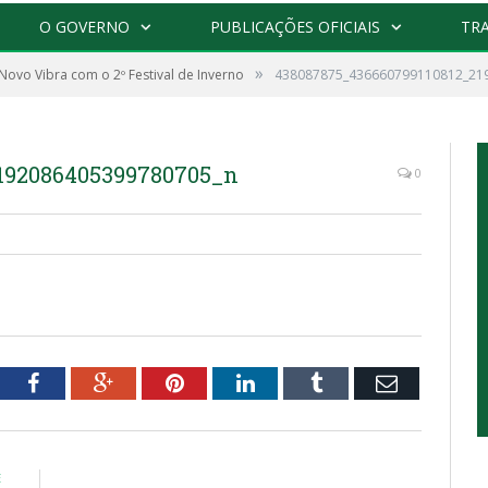
O GOVERNO
PUBLICAÇÕES OFICIAIS
TR
»
 Novo Vibra com o 2º Festival de Inverno
438087875_436660799110812_21
po
192086405399780705_n
0
tter
Facebook
Google+
Pinterest
LinkedIn
Tumblr
Email
E