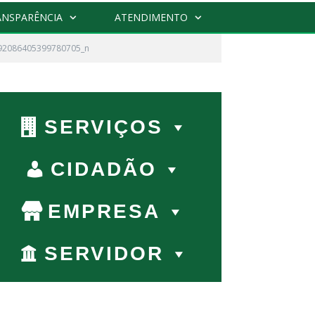
ANSPARÊNCIA
ATENDIMENTO
92086405399780705_n
r:
SERVIÇOS
CIDADÃO
EMPRESA
SERVIDOR