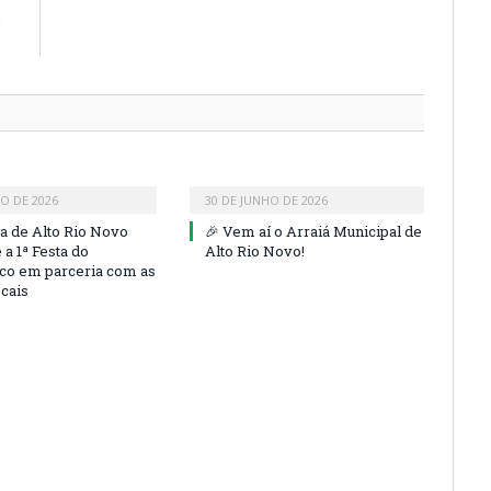
e
o
HO DE 2026
30 DE JUNHO DE 2026
ra de Alto Rio Novo
🎉 Vem aí o Arraiá Municipal de
a 1ª Festa do
Alto Rio Novo!
co em parceria com as
ocais