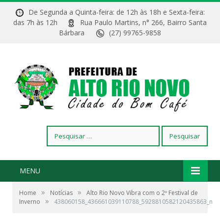
De Segunda a Quinta-feira: de 12h às 18h e Sexta-feira:
das 7h às 12h
Rua Paulo Martins, n° 266, Bairro Santa
Bárbara
(27) 99765-9858
Pesquisar
por:
MENU
»
»
Home
Notícias
Alto Rio Novo Vibra com o 2º Festival de
»
Inverno
438060158_436661039110788_5928810582120435863_n