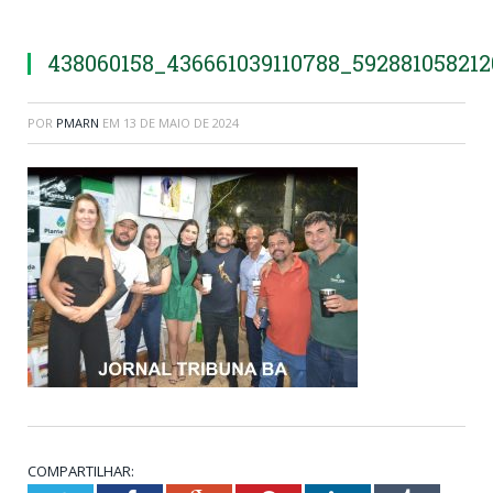
438060158_436661039110788_59288105821
POR
PMARN
EM
13 DE MAIO DE 2024
COMPARTILHAR: