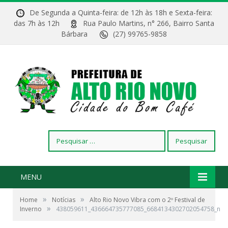
De Segunda a Quinta-feira: de 12h às 18h e Sexta-feira:
das 7h às 12h
Rua Paulo Martins, n° 266, Bairro Santa
Bárbara
(27) 99765-9858
Pesquisar
por:
MENU
»
»
Home
Notícias
Alto Rio Novo Vibra com o 2º Festival de
»
Inverno
438059611_436664735777085_6684134302702054758_n