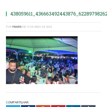
438059611_436663492443876_6228979826
POR
PMARN
EM
13 DE MAIO DE 2024
COMPARTILHAR: