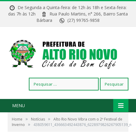
De Segunda a Quinta-feira: de 12h às 18h e Sexta-feira:
das 7h às 12h
Rua Paulo Martins, n° 266, Bairro Santa
Bárbara
(27) 99765-9858
Pesquisar
por:
MENU
»
»
Home
Notícias
Alto Rio Novo Vibra com o 2º Festival de
»
Inverno
438059611_436663492443876_6228979826267905139_n