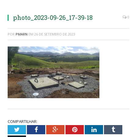
photo_2023-09-26_17-39-18
0
POR
PMARN
EM
26 DE SETEMBRO DE 2023
COMPARTILHAR:
Twitter
Facebook
Google+
Pinterest
LinkedIn
Tumblr