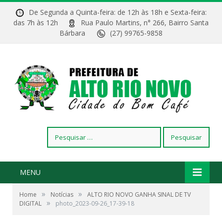
De Segunda a Quinta-feira: de 12h às 18h e Sexta-feira:
das 7h às 12h
Rua Paulo Martins, n° 266, Bairro Santa
Bárbara
(27) 99765-9858
Pesquisar
por:
MENU
»
»
Home
Notícias
ALTO RIO NOVO GANHA SINAL DE TV
»
DIGITAL
photo_2023-09-26_17-39-18