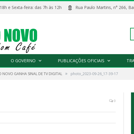
 18h e Sexta-feira: das 7h às 12h
Rua Paulo Martins, n° 266, 
Pe
O GOVERNO
PUBLICAÇÕES OFICIAIS
TR
»
O NOVO GANHA SINAL DE TV DIGITAL
photo_2023-09-26_17-39-17
po
0