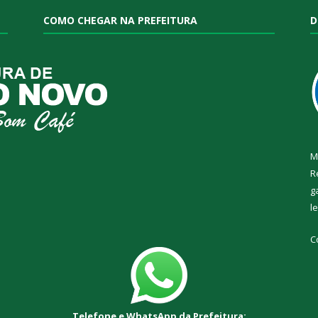
COMO CHEGAR NA PREFEITURA
D
M
R
g
l
C
Telefone e WhatsApp da Prefeitura: