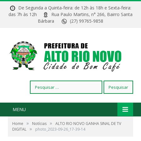
De Segunda a Quinta-feira: de 12h às 18h e Sexta-feira:
das 7h às 12h
Rua Paulo Martins, n° 266, Bairro Santa
Bárbara
(27) 99765-9858
Pesquisar
por:
MENU
»
»
Home
Notícias
ALTO RIO NOVO GANHA SINAL DE TV
»
DIGITAL
photo_2023-09-26_17-39-14