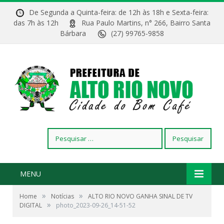
De Segunda a Quinta-feira: de 12h às 18h e Sexta-feira:
das 7h às 12h
Rua Paulo Martins, n° 266, Bairro Santa
Bárbara
(27) 99765-9858
Pesquisar
por:
MENU
»
»
Home
Notícias
ALTO RIO NOVO GANHA SINAL DE TV
»
DIGITAL
photo_2023-09-26_14-51-52