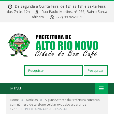
De Segunda a Quinta-feira: de 12h às 18h e Sexta-feira:
das 7h às 12h
Rua Paulo Martins, n° 266, Bairro Santa
Bárbara
(27) 99765-9858
Pesquisar
por:
MENU
»
»
Home
Notícias
Alguns Setores da Prefeitura contarão
com número de telefone celular exclusivo a partir de
»
12/01
PHOTO-2024-01-15-12-27-41