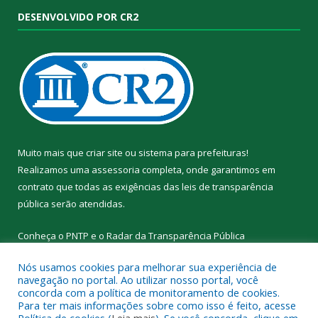
DESENVOLVIDO POR CR2
Muito mais que
criar site
ou
sistema para prefeituras
!
Realizamos uma
assessoria
completa, onde garantimos em
contrato que todas as exigências das
leis de transparência
pública
serão atendidas.
Conheça o
PNTP
e o
Radar da Transparência Pública
Nós usamos cookies para melhorar sua experiência de
navegação no portal. Ao utilizar nosso portal, você
concorda com a política de monitoramento de cookies.
Para ter mais informações sobre como isso é feito, acesse
Todos os direitos reservados a Prefeitura Municipal de Alto Rio