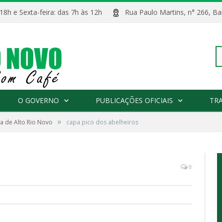
 18h e Sexta-feira: das 7h às 12h
Rua Paulo Martins, n° 266, 
Pe
O GOVERNO
PUBLICAÇÕES OFICIAIS
TR
»
a de Alto Rio Novo
capa pico dos abelheiros
po
0