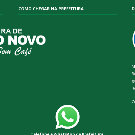
COMO CHEGAR NA PREFEITURA
D
M
R
g
l
C
Telefone e WhatsApp da Prefeitura: