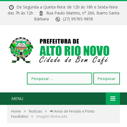
De Segunda a Quinta-feira: de 12h às 18h e Sexta-feira:
das 7h às 12h
Rua Paulo Martins, n° 266, Bairro Santa
Bárbara
(27) 99765-9858
Pesquisar
por:
MENU
»
»
Home
Notícias
📢 Aviso de Feriado e Ponto
»
Facultativo
imagem destacada