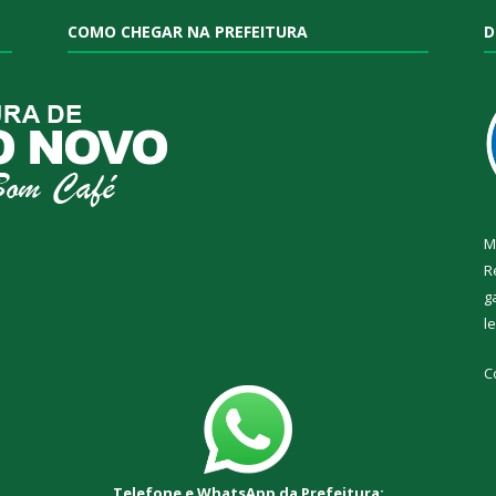
COMO CHEGAR NA PREFEITURA
D
M
R
g
l
C
Telefone e WhatsApp da Prefeitura: