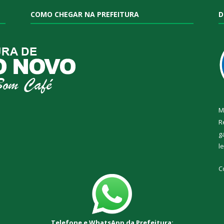
COMO CHEGAR NA PREFEITURA
D
M
R
g
l
C
Telefone e WhatsApp da Prefeitura: