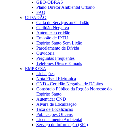
GEO-OBRAS
Plano Diretor Ambiental Urbano
FAQ
CIDADÃO
Carta de Serviços ao Cidadão
Certidão Negativa
Autenticar certidão
Emissão de IPTU
Espirito Santo Sem Lixão
Parcelamento de Dívida
Ouvidoria
Perguntas Frequentes
Telefones Úteis e E-mails
EMPRESA
Licitações
Nota Fiscal Eletrônica
CND - Certidão Negativa de Débitos
Consórcio Público da Região Noroeste do
Espirito Santo
Autenticar CND
Alvara de Localização
Taxa de Localização
Publicações Oficiais
Licenciamento Ambiental
Serviço de Informação (SIC)