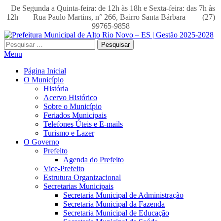
De Segunda a Quinta-feira: de 12h às 18h e Sexta-feira: das 7h às
12h
Rua Paulo Martins, n° 266, Bairro Santa Bárbara
(27)
99765-9858
Pesquisar
por:
Menu
Página Inicial
O Município
História
Acervo Histórico
Sobre o Município
Feriados Municipais
Telefones Úteis e E-mails
Turismo e Lazer
O Governo
Prefeito
Agenda do Prefeito
Vice-Prefeito
Estrutura Organizacional
Secretarias Municipais
Secretaria Municipal de Administração
Secretaria Municipal da Fazenda
Secretaria Municipal de Educação