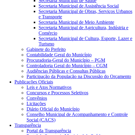
Secretaria Municipal de Saúde
Secretaria Municipal de Assistência Social
Secretaria Municipal de Obras, Serviços Urbanos
e Transporte
Secretaria Municipal de Meio Ambiente
Secretaria Municipal de Agricultura, Indústria e
Comércio
Secretaria Municipal de Cultura, Esporte, Lazer e
Turismo
Gabinete do Prefeito
Contabilidade Geral do Município
Procuradoria-Geral do Município – PGM
Controladoria Geral do Município – CGM
Audiências Públicas e Consultas Públicas
Participação da População na Discussão do Orçamento
Publicações Oficiais
Leis e Atos Normativos
Concursos e Processos Seletivos
Convênios
Licitações
Diário Oficial do Município
Conselho Municipal de Acompanhamento e Controle
Social (CACS)
Transparência
Portal da Transparência