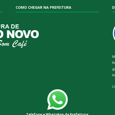
COMO CHEGAR NA PREFEITURA
D
M
R
g
l
C
Telefone e WhatsApp da Prefeitura: