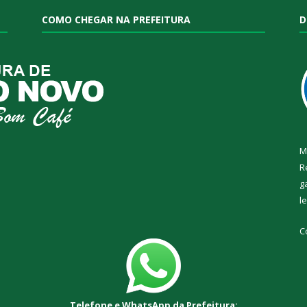
COMO CHEGAR NA PREFEITURA
D
M
R
g
l
C
Telefone e WhatsApp da Prefeitura: