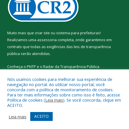
Muito mais que
criar site
ou
sistema para prefeituras
!
Realizamos uma
assessoria
completa, onde garantimos em
contrato que todas as exigências das
leis de transparência
pública
serão atendidas.
Conheça o
PNTP
e o
Radar da Transparência Pública
Nós usamos cookies para melhorar sua experiência de
navegação no portal. Ao utilizar nosso portal, você
concorda com a política de monitoramento de cookies.
Para ter mais informações sobre como isso é feito, acesse
Todos os direitos reservados a Prefeitura Municipal de Alto Rio
Política de cookies (
Leia mais
). Se você concorda, clique em
Novo.
ACEITO.
Mapa do Site
Acessar Área Administrativa
ACEITO
Leia mais
Acessar Webmail