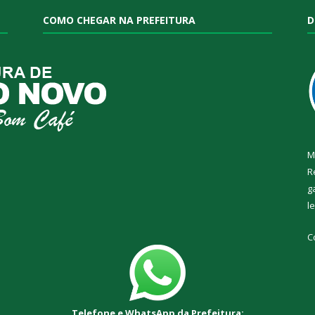
COMO CHEGAR NA PREFEITURA
D
M
R
g
l
C
Telefone e WhatsApp da Prefeitura: