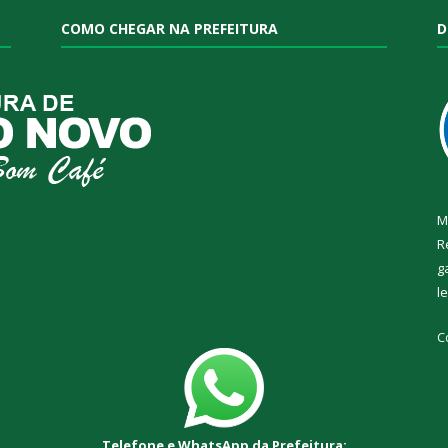
COMO CHEGAR NA PREFEITURA
D
M
R
g
l
C
Telefone e WhatsApp da Prefeitura: