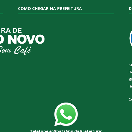
COMO CHEGAR NA PREFEITURA
D
M
R
g
l
C
Telefone e WhatsApp da Prefeitura: