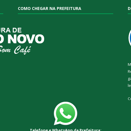
COMO CHEGAR NA PREFEITURA
D
M
R
g
l
C
Telefone e WhatsApp da Prefeitura: