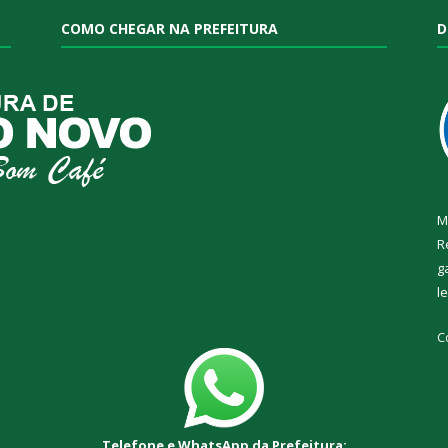
COMO CHEGAR NA PREFEITURA
D
M
R
g
l
C
Telefone e WhatsApp da Prefeitura: