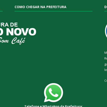
COMO CHEGAR NA PREFEITURA
D
M
R
g
l
C
Telefone e WhatsApp da Prefeitura: