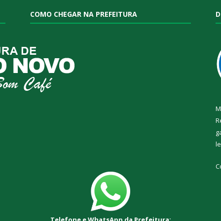
COMO CHEGAR NA PREFEITURA
D
M
R
g
l
C
Telefone e WhatsApp da Prefeitura: