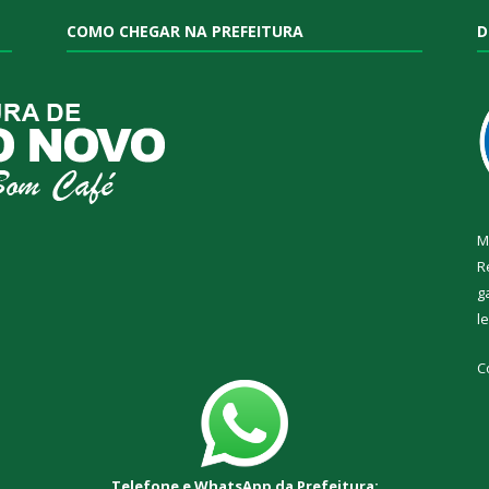
COMO CHEGAR NA PREFEITURA
D
M
R
g
l
C
Telefone e WhatsApp da Prefeitura: