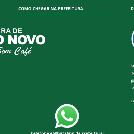
COMO CHEGAR NA PREFEITURA
D
M
R
g
l
C
Telefone e WhatsApp da Prefeitura: