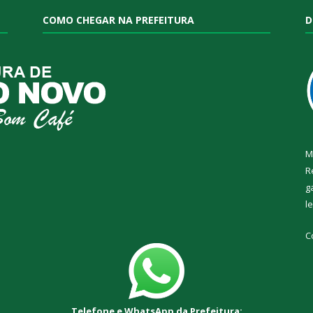
COMO CHEGAR NA PREFEITURA
D
M
R
g
l
C
Telefone e WhatsApp da Prefeitura: