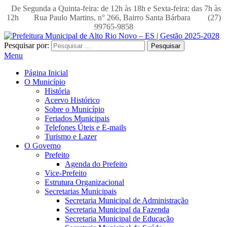
De Segunda a Quinta-feira: de 12h às 18h e Sexta-feira: das 7h às
12h
Rua Paulo Martins, n° 266, Bairro Santa Bárbara
(27)
99765-9858
Pesquisar por:
Menu
Página Inicial
O Município
História
Acervo Histórico
Sobre o Município
Feriados Municipais
Telefones Úteis e E-mails
Turismo e Lazer
O Governo
Prefeito
Agenda do Prefeito
Vice-Prefeito
Estrutura Organizacional
Secretarias Municipais
Secretaria Municipal de Administração
Secretaria Municipal da Fazenda
Secretaria Municipal de Educação