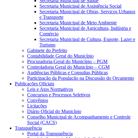
Secretaria Municipal de Saúde
Secretaria Municipal de Assistência Social
Secretaria Municipal de Obras, Serviços Urbanos
e Transporte
Secretaria Municipal de Meio Ambiente
Secretaria Municipal de Agricultura, Indústria e
Comércio
Secretaria Municipal de Cultura, Esporte, Lazer e
Turismo
Gabinete do Prefeito
Contabilidade Geral do Município
Procuradoria-Geral do Município – PGM
Controladoria Geral do Município – CGM
Audiências Públicas e Consultas Públicas
Participação da População na Discussão do Orçamento
Publicações Oficiais
Leis e Atos Normativos
Concursos e Processos Seletivos
Convênios
Licitações
Diário Oficial do Município
Conselho Municipal de Acompanhamento e Controle
Social (CACS)
Transparência
Portal da Transparência