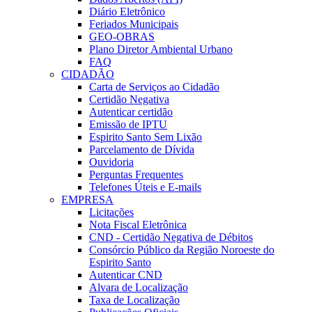
Diário Eletrônico
Feriados Municipais
GEO-OBRAS
Plano Diretor Ambiental Urbano
FAQ
CIDADÃO
Carta de Serviços ao Cidadão
Certidão Negativa
Autenticar certidão
Emissão de IPTU
Espirito Santo Sem Lixão
Parcelamento de Dívida
Ouvidoria
Perguntas Frequentes
Telefones Úteis e E-mails
EMPRESA
Licitações
Nota Fiscal Eletrônica
CND - Certidão Negativa de Débitos
Consórcio Público da Região Noroeste do
Espirito Santo
Autenticar CND
Alvara de Localização
Taxa de Localização