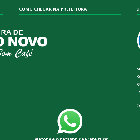
COMO CHEGAR NA PREFEITURA
D
M
R
g
l
C
Telefone e WhatsApp da Prefeitura: