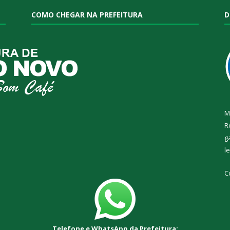
COMO CHEGAR NA PREFEITURA
D
M
R
g
l
C
Telefone e WhatsApp da Prefeitura: