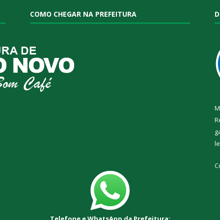
COMO CHEGAR NA PREFEITURA
D
M
R
g
l
C
Telefone e WhatsApp da Prefeitura: