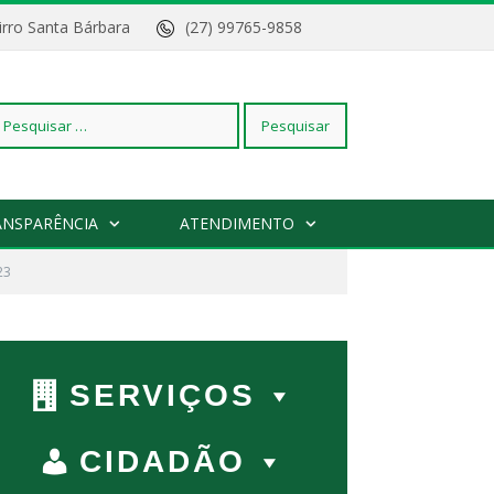
Bairro Santa Bárbara
(27) 99765-9858
squisar
ANSPARÊNCIA
ATENDIMENTO
23
r:
SERVIÇOS
CIDADÃO