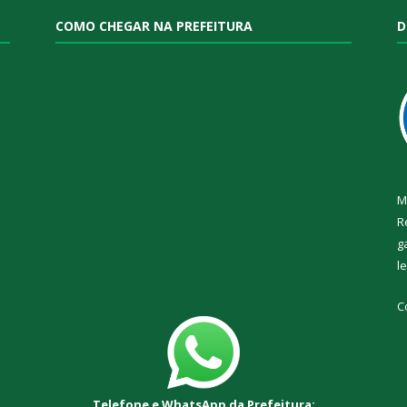
COMO CHEGAR NA PREFEITURA
D
M
R
g
l
C
Telefone e WhatsApp da Prefeitura: