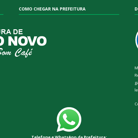
COMO CHEGAR NA PREFEITURA
D
M
R
g
l
C
Telefone e WhatsApp da Prefeitura: