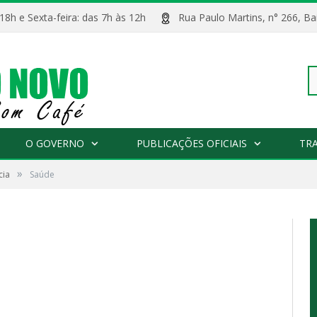
 18h e Sexta-feira: das 7h às 12h
Rua Paulo Martins, n° 266, 
Pe
O GOVERNO
PUBLICAÇÕES OFICIAIS
TR
»
cia
Saúde
po