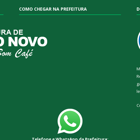
COMO CHEGAR NA PREFEITURA
D
M
R
g
l
C
Telefone e WhatsApp da Prefeitura: