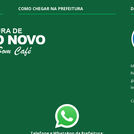
COMO CHEGAR NA PREFEITURA
D
M
R
g
l
C
Telefone e WhatsApp da Prefeitura: